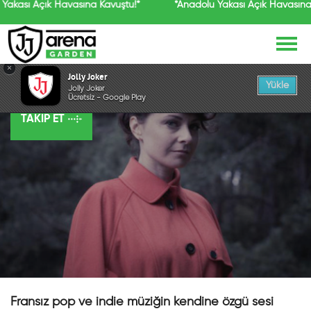
Yakası Açık Havasına Kavuştu!*
*Anadolu Yakası Açık Havasına
×
Melanie Pain
Jolly Joker
Yükle
Jolly Joker
Ücretsiz - Google Play
TAKIP ET
Fransız pop ve indie müziğin kendine özgü sesi